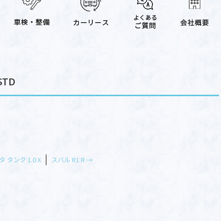
TD
 タンク 1.0 X
スバル R1 R
→