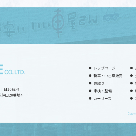
トップページ
新車・中古車販売
買取り
2丁目10番地
車検・整備
荻仲田20番地4
カーリース
Copyr