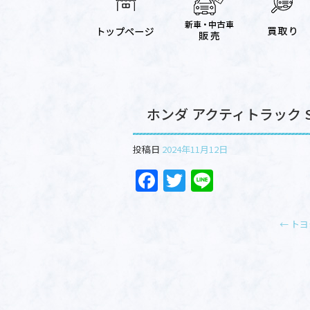
ホンダ アクティトラック S
投稿日
2024年11月12日
F
T
Li
a
w
n
c
itt
e
←
トヨタ
e
er
b
o