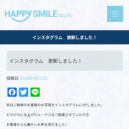
インスタグラム 更新しました！
インスタグラム 更新しました！
投稿日
2024年4月11日
F
T
Li
a
w
n
本日ご納車のお客様のお写真をインスタグラムにUPしました。
c
itt
e
ピカピカに仕上げたルークスをご納車させていただき
e
er
お客様からも暖かいお声を頂きました！
b