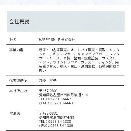
会社概要
社名
HAPPY SMILE 株式会社
事業内容
新車・中古車販売、オートバイ販売・買取、カスタ
ムカー、キッチンカー、キャンピングカー、レンタ
カー・リース、車検・整備・鈑金塗装、カスタム、
デント、ウインドリペア、ガラスコーティング、内
装張り替え、輸入・輸出・通関業務、各種保険取り
扱い
代表取締役
渡邉 桃子
本社所在地
〒457-0801
愛知県名古屋市南区丹後通2-10
TEL：052-619-6662
/ FAX：052-619-6663
常滑店
〒479-0831
愛知県常滑市錦町4-89
TEL：0569-84-1338
/ FAX：0569-84-1339